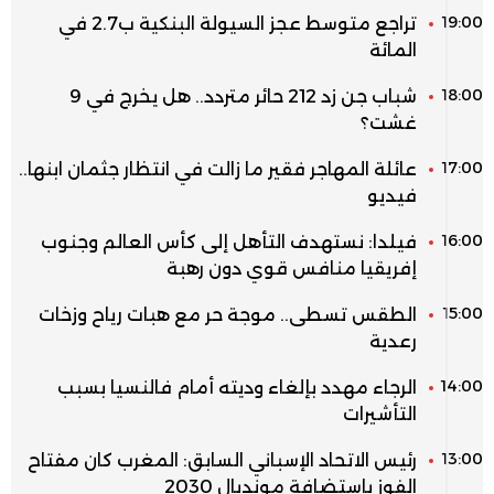
19:00
تراجع متوسط عجز السيولة البنكية ب2.7 في
المائة
18:00
شباب جن زد 212 حائر متردد.. هل يخرج في 9
غشت؟
17:00
عائلة المهاجر فقير ما زالت في انتظار جثمان ابنها..
فيديو
16:00
فيلدا: نستهدف التأهل إلى كأس العالم وجنوب
إفريقيا منافس قوي دون رهبة
15:00
الطقس تسطى.. موجة حر مع هبات رياح وزخات
رعدية
14:00
الرجاء مهدد بإلغاء وديته أمام فالنسيا بسبب
التأشيرات
13:00
رئيس الاتحاد الإسباني السابق: المغرب كان مفتاح
الفوز باستضافة مونديال 2030