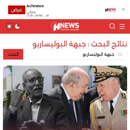
Achnews
✕
عرض
مجانى
في غوغل بلاي
نتائج البحث : جبهة البوليساريو
البحث