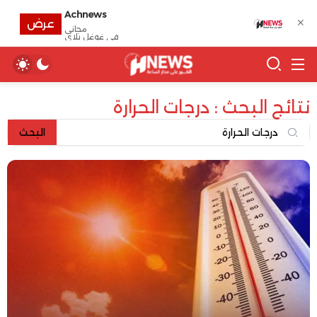
Achnews
✕
عرض
مجانى
في غوغل بلاي
نتائج البحث : درجات الحرارة
البحث