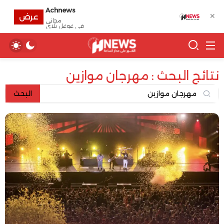
Achnews
✕
عرض
مجانى
في غوغل بلاي
نتائج البحث : مهرجان موازين
البحث