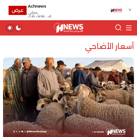
Achnews
✕
عرض
مجانى
في غوغل بلاي
أسعار الأضاحي