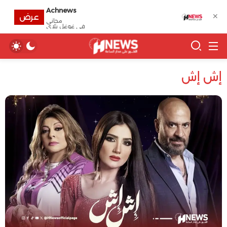
Achnews
✕
عرض
مجانى
في غوغل بلاي
إش إش