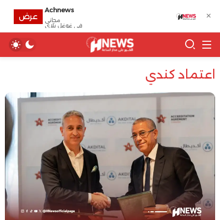
Achnews
✕
عرض
مجانى
في غوغل بلاي
اعتماد كندي