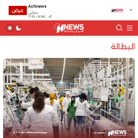
Achnews
✕
عرض
مجانى
في غوغل بلاي
البطالة