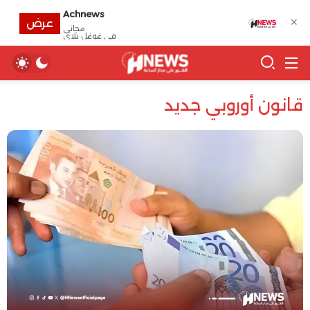
Achnews
✕
عرض
مجانى
في غوغل بلاي
قانون أوروبي جديد