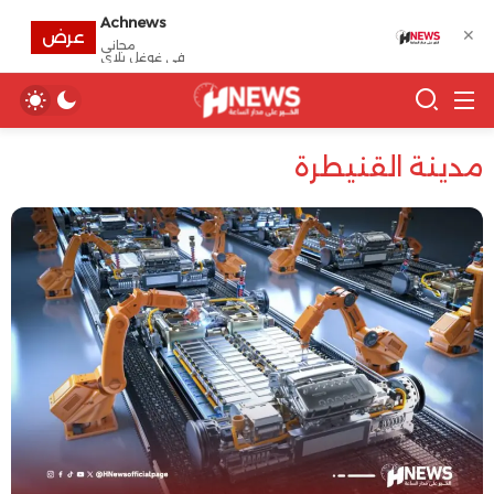
Achnews
✕
عرض
مجانى
في غوغل بلاي
مدينة القنيطرة