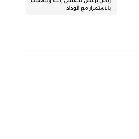
زياش يرفض تخفيض راتبه ويتمسك
بالاستمرار مع الوداد