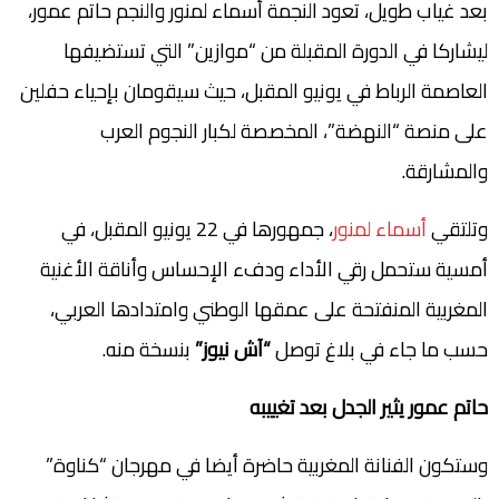
بعد غياب طويل، تعود النجمة أسماء لمنور والنجم حاتم عمور،
ليشاركا في الدورة المقبلة من “موازين” التي تستضيفها
العاصمة الرباط في يونيو المقبل، حيث سيقومان بإحياء حفلين
على منصة “النهضة”، المخصصة لكبار النجوم العرب
والمشارقة.
وتلتقي
أسماء لمنور
، جمهورها في 22 يونيو المقبل، في
أمسية ستحمل رقي الأداء ودفء الإحساس وأناقة الأغنية
المغربية المنفتحة على عمقها الوطني وامتدادها العربي،
حسب ما جاء في بلاغ توصل
“آش نيوز”
بنسخة منه.
حاتم عمور يثير الجدل بعد تغييبه
وستكون الفنانة المغربية حاضرة أيضا في مهرجان “كناوة”