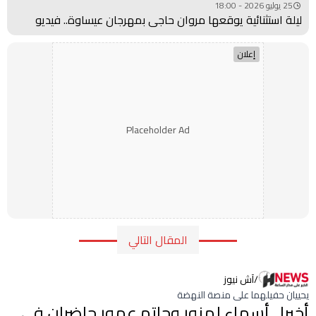
25 يوليو 2026 - 18:00
ليلة استثنائية يوقعها مروان حاجي بمهرجان عيساوة.. فيديو
إعلان
Placeholder Ad
المقال التالي
/
آش نيوز
يحييان حفيلهما على منصة النهضة
أخيرا.. أسماء لمنور وحاتم عمور حاضران في