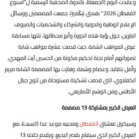
وعقدت اليوم (الجمعة)، بالندوة الصحفية الرسمية ل”أسبوع
القفطان 2026″ بفندق تيڭميزا، جمعت المصممين ووسائل
الإعلام الوطنية والدولية والشركاء والشخصيات والضيوف
البارزين، حول رؤية هذه الدورة وأبرز محطاتها، تلتها مسابقة
عرض المواهب الشابة، حيث قدمت عشرة مواهب شابة
تصوراتهم أمام لجنة تحكيم مكونة من الحسين آيت المهدي،
وأمل بلقايد، وعصام وشمة، وفازت بها المصممة الشابة مريم
الكفلاوي، التي قدمت تشكيلة مستوحاة من ثلوج جبال
الأطلس ومن الوشم الأمازيغي.
العرض الكبير بمشاركة 13 مصممة
وسيكون لعشاق
القفطان
ومحبيه موعد غدا (السبت)، مع
العرض الكبير الذي سيقام بقصر البديع، ويقدم خلاله 13