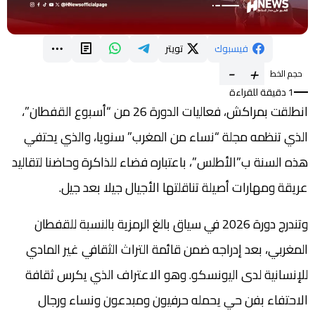
فيسبوك
تويتر
-
+
حجم الخط
1 دقيقة للقراءة
انطلقت بمراكش، فعاليات الدورة 26 من “أسبوع القفطان”،
الذي تنظمه مجلة “نساء من المغرب” سنويا، والذي يحتفي
هذه السنة ب”الأطلس”، باعتباره فضاء للذاكرة وحاضنا لتقاليد
عريقة ومهارات أصيلة تناقلتها الأجيال جيلا بعد جيل.
وتندرج دورة 2026 في سياق بالغ الرمزية بالنسبة للقفطان
المغربي، بعد إدراجه ضمن قائمة التراث الثقافي غير المادي
للإنسانية لدى اليونسكو. وهو الاعتراف الذي يكرس ثقافة
الاحتفاء بفن حي يحمله حرفيون ومبدعون ونساء ورجال