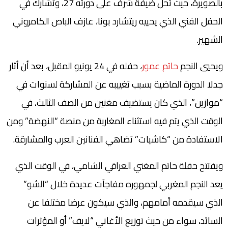
بالصويرة، حيث تحل ضيفة شرف على دورته 27، وتشارك في
الحفل الفني الذي يحييه ريتشارد بونا، عازف الباص الكامروني
الشهير.
ويحيي النجم
حاتم عمور
، حفله في 24 يونيو المقبل، بعد أن أثار
جدلا الدورة الماضية بسبب تغييبه عن المشاركة لسنوات في
“موازين”، الذي كان يستضيف مغنين من الصف الثالث، في
الوقت الذي يتم فيه استثناء المغاربة من منصة “النهضة” ومن
الاستفادة من “كاشيات” تضاهي الفنانين العرب والمشارقة.
ويفتتح حفلة حاتم المغني العراقي الشامي، في الوقت الذي
يعد النجم المغربي لجمهوره مفاجآت عديدة خلال “الشو”
الذي سيقدمه أمامهم، والذي سيكون عرضا مختلفا عن
السائد، سواء من حيث توزيع الأغاني “لايف” أو المؤثرات