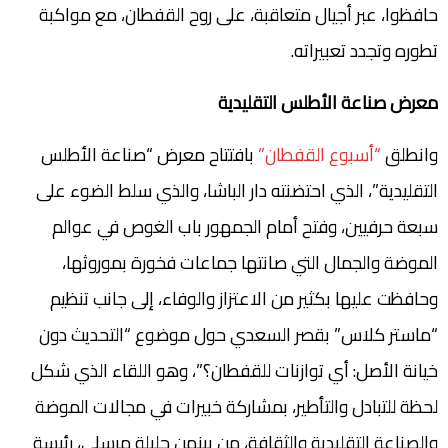
حافظوا، عبر أجيال متعاقبة، على روح القفطان، مع مواكبة
تطوره وتجدد تعبيراته.
معرض صناعة الأطلس التقليدية
وانطلق
“أسبوع القفطان”
بافتتاح معرض “صناعة الأطلس
التقليدية”، الذي احتضنته دار الباشا، والذي سلط الضوء على
سبعة حرفيين، وفتح أمام الجمهور باب الغوص في عوالم
الموضة والجمال التي صانتها جماعات فخورة بموروثها،
وحافظت عليها بكثير من الاعتزاز والوفاء، إلى جانب تنظيم
“ماستر كلاس” بقصر السعدي حول موضوع “التحديث دون
خيانة الأصل: أي توازنات للقفطان؟”، وهو اللقاء الذي شكل
لحظة للتبادل والتأطير، بمشاركة خبيرات في مجالات الموضة
والصناعة التقليدية والثقافة، من بينهن جليلة مرسلي، رئيسة