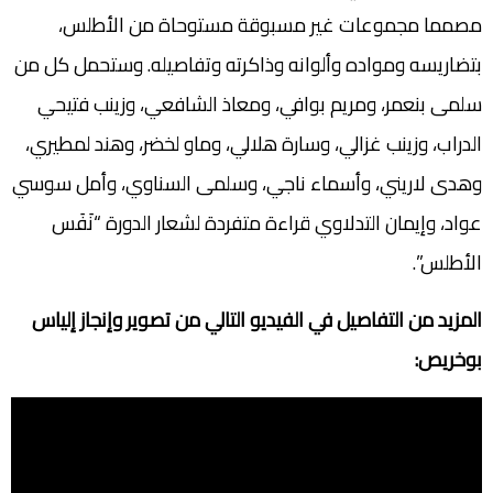
مصمما مجموعات غير مسبوقة مستوحاة من الأطلس،
بتضاريسه ومواده وألوانه وذاكرته وتفاصيله. وستحمل كل من
سلمى بنعمر، ومريم بوافي، ومعاذ الشافعي، وزينب فتيحي
الدراب، وزينب غزالي، وسارة هلالي، وماو لخضر، وهند لمطيري،
وهدى لاريني، وأسماء ناجي، وسلمى السناوي، وأمل سوسي
عواد، وإيمان التدلاوي قراءة متفردة لشعار الدورة “نَفَس
الأطلس”.
المزيد من التفاصيل في الفيديو التالي من تصوير وإنجاز إلياس
بوخريص: