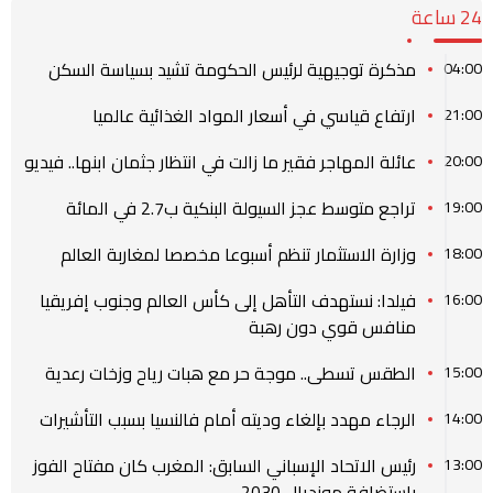
24 ساعة
مذكرة توجيهية لرئيس الحكومة تشيد بسياسة السكن
04:00
ارتفاع قياسي في أسعار المواد الغذائية عالميا
21:00
عائلة المهاجر فقير ما زالت في انتظار جثمان ابنها.. فيديو
20:00
تراجع متوسط عجز السيولة البنكية ب2.7 في المائة
19:00
وزارة الاستثمار تنظم أسبوعا مخصصا لمغاربة العالم
18:00
فيلدا: نستهدف التأهل إلى كأس العالم وجنوب إفريقيا
16:00
منافس قوي دون رهبة
الطقس تسطى.. موجة حر مع هبات رياح وزخات رعدية
15:00
الرجاء مهدد بإلغاء وديته أمام فالنسيا بسبب التأشيرات
14:00
رئيس الاتحاد الإسباني السابق: المغرب كان مفتاح الفوز
13:00
باستضافة مونديال 2030