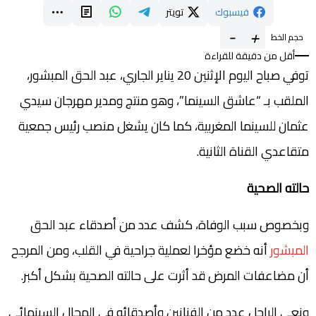
فيسبوك
تويتر
-
+
حجم الخط
أقل من دقيقة للقراءة
توفي صباح اليوم الإثنين 20 يناير الجاري، عبد الحق المبشور،
الملقب بـ “عاشق السينما”، وهو منتج ومدير مهرجان سيدي
عثمان للسينما المغربية، كما كان يشغل منصب رئيس جمعية
متقاعدي القناة الثانية.
حالته الصحية
وبخصوص سبب الوفاة، كشف عدد من أصدقاء عبد الحق
المبشور
أنه خضع مؤخرا لعملية جراحية في القلب، ومن المرجح
أن مضاعفات المرض قد أثرت على حالته الصحية بشكل أكبر.
ونعى الراحل عدد من الفنانين وأصدقائه في المجال السينمائي