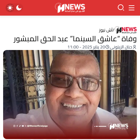
/
آش نيوز
وفاة “عاشق السينما” عبد الحق المبشور
حنان الزيتوني
20 يناير 2025 - 11:00