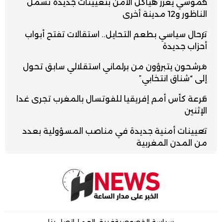
حموشي يعزز هياكل الأمن بتعيينات جديدة تشمل
الناظور و12 مدينة أخرى
ترحال سياسي بطعم التحايل.. استقالات تفتح أبواب
أحزاب جديدة
مرشحون يتبرؤون من برلماني استقلالي سابق تحول
إلى “شناق انتخابي”
قرعة كأس أمم إفريقيا للفوتسال بالمغرب تجرى غدا
الإثنين
تعيينات أمنية جديدة في مناصب المسؤولية بعدد
من المدن المغربية
سياسة الخصوصية
فريق العمل
إتصل بنا