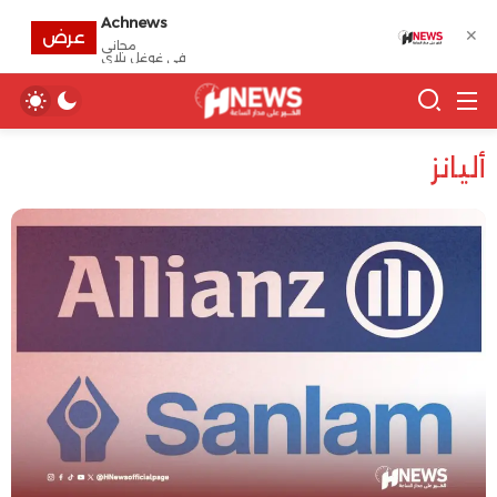
Achnews
✕
عرض
مجانى
في غوغل بلاي
أليانز