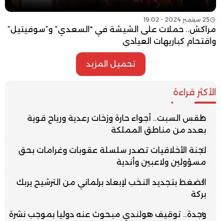
25 سبتمبر 2024 - 19:02
مراكش.. حملات على الشيشة في “السعدي” و”سوفيتيل”
واقتحام كباريهات العيادي
تحميل المزيد
الأكثر قراءة
طقس السبت.. أجواء حارة وزخات رعدية ورياح قوية
بعدد من مناطق المملكة
لجنة الأخلاقيات تصدر سلسلة عقوبات وغرامات بحق
مسؤولين ولاعبين وأندية
الضغط بتجديد النخب لإبعاد برلماني من الترشيح يربك
بركة
وجدة.. توقيف هولندي مبحوث عنه دوليا بموجب نشرة