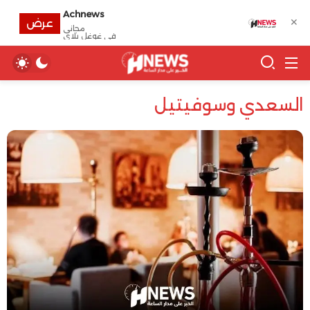
Achnews
✕
عرض
مجانى
في غوغل بلاي
السعدي وسوفيتيل