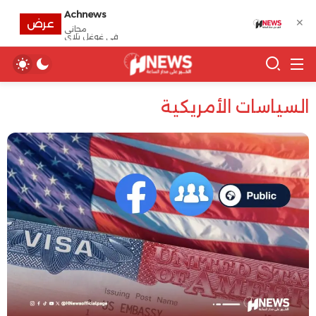
Achnews
✕
عرض
مجانى
في غوغل بلاي
السياسات الأمريكية