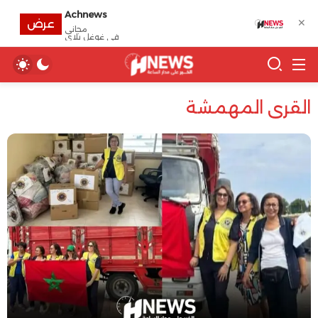
Achnews
✕
عرض
مجانى
في غوغل بلاي
القرى المهمشة