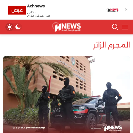
Achnews
✕
عرض
مجانى
في غوغل بلاي
المجرم الزائر