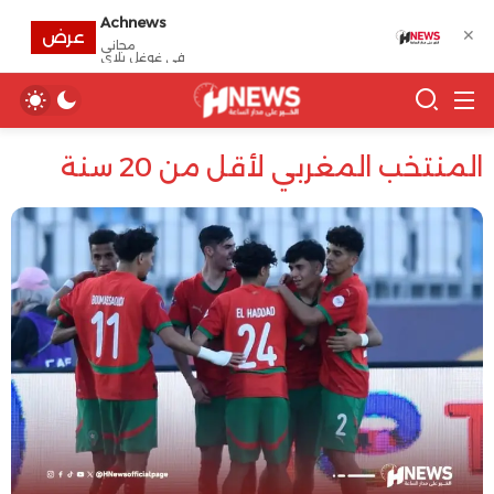
Achnews
✕
عرض
مجانى
في غوغل بلاي
المنتخب المغربي لأقل من 20 سنة