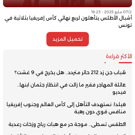
07 مايو 2025 - 19:23
أشبال الأطلس يتأهلون لربع نهائي كأس إفريقيا بثلاثية في
تونس
تحميل المزيد
الأكثر قراءة
شباب جن زد 212 حائر متردد.. هل يخرج في 9 غشت؟
عائلة المهاجر فقير ما زالت في انتظار جثمان ابنها..
فيديو
فيلدا: نستهدف التأهل إلى كأس العالم وجنوب إفريقيا
منافس قوي دون رهبة
الطقس تسطى.. موجة حر مع هبات رياح وزخات رعدية