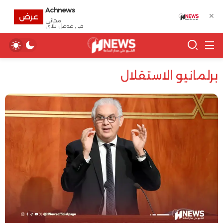
Achnews
✕
عرض
مجانى
في غوغل بلاي
برلمانيو الاستقلال