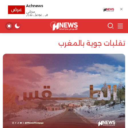
Achnews
✕
عرض
مجانى
في غوغل بلاي
تقلبات جوية بالمغرب