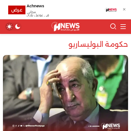
Achnews
✕
عرض
مجانى
في غوغل بلاي
حكومة البوليساريو