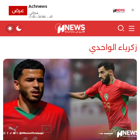
Achnews
✕
عرض
مجانى
في غوغل بلاي
زكرياء الواحدي