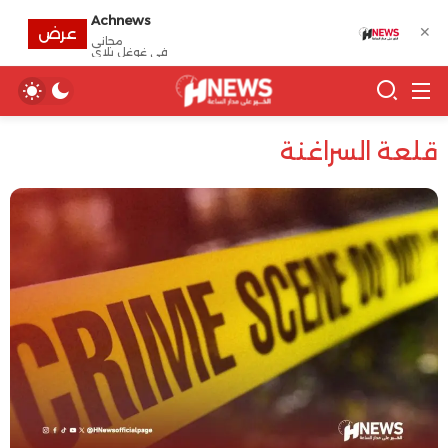
Achnews
✕
عرض
مجانى
في غوغل بلاي
قلعة السراغنة