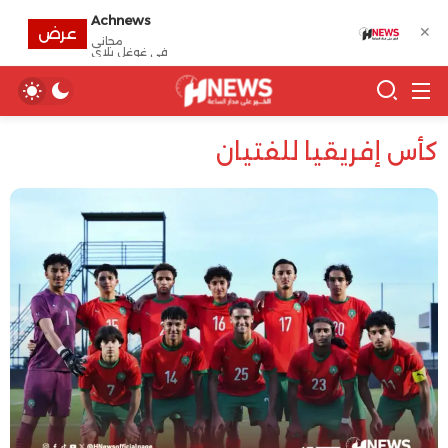
Achnews
✕
عرض
مجانى
في غوغل بلاي
كأس إفريقيا للفتيان