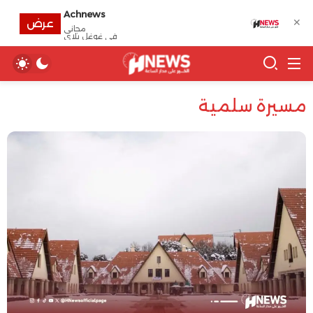
Achnews
✕
عرض
مجانى
في غوغل بلاي
مسيرة سلمية