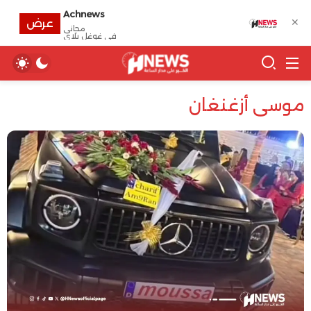
Achnews
✕
عرض
مجانى
في غوغل بلاي
موسى أزغنغان