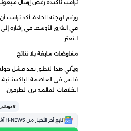
ترامب تأكيده رفض إرسال مبعوثيه في رحلة تستغ
ورغم لهجته الحادة، أكد ترامب أن 
في الشرق الأوسط، في إشارة إلى ا
التعثر.
مفاوضات سابقة بلا نتائج
ويأتي هذا التطور بعد فشل جولة
فانس في العاصمة الباكستانية،
الخلافات القائمة بين الطرفين.
#دونالد_
تابع آخر الأخبار من H-NEWS آش نيوز عبر Google News