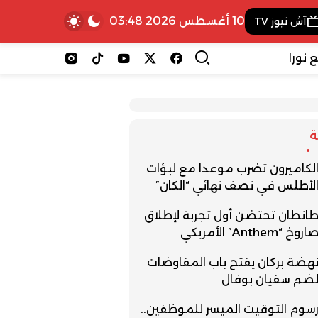
10 أغسطس 2026 03:48
آش نيوز TV
 نورا
لكاميرون تضرب موعدا مع لبؤات
لأطلس في نصف نهائي “الكان”
انطان تحتضن أول تجربة لإطلاق
اروخ “Anthem” الأمريكي
هضة بركان يفتح باب المفاوضات
ضم سفيان بوفال
سوم التوقيت الميسر للموظفين..