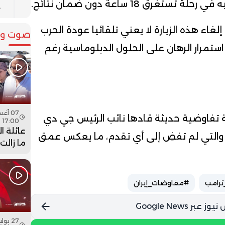
رق 18 ساعة دون ضمان نتائج.
إ
إلغاء هذه الزيارة لا يعني تلقائيا عودة الحرب
صوت وص
ستمرار الرهان على الحلول الدبلوماسية رغم
 تفاوضية حديثة قادها نائب الرئيس جي دي
17:00
عائلة ا
 والتي لم تفضِ إلى أي تقدم، ما يعكس عمق
ما زالت
جثمان اب
فيديو
ترامب
#مفاوضات_إيران