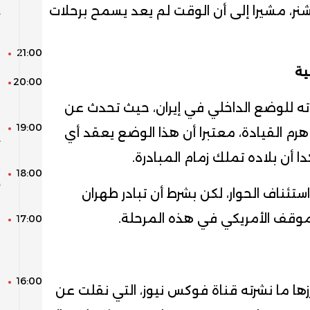
إ
، مشيرا إلى أن الوقت لم يعد يسمح برحلات
و
21:00
3 أ
ية
20:00
ل
ا
اته للوضع الداخلي في إيران، حيث تحدث عن
19:00
ف
هرم القيادة، معتبرا أن هذا الوضع يعقد أي
ت
 أن بلاده تملك زمام المبادرة.
18:00
أ
تئناف الحوار، لكن بشرط أن تبادر طهران
لموقف الأمريكي في هذه المرحلة.
17:00
ق
ب
س
16:00
ا
رزها ما نشرته قناة فوكس نيوز، التي نقلت عن
م