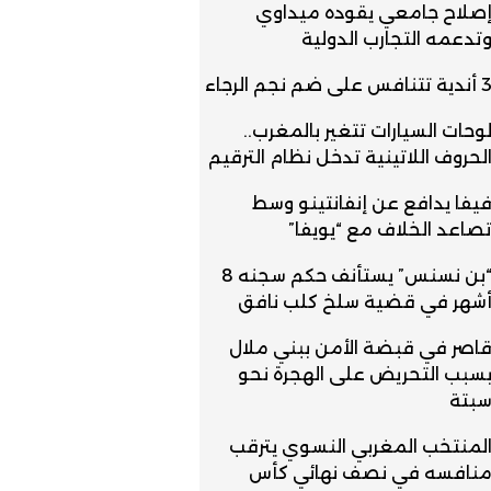
صلاح جامعي يقوده ميداوي
تدعمه التجارب الدولية
ندية تتنافس على ضم نجم الرجاء
وحات السيارات تتغير بالمغرب..
لحروف اللاتينية تدخل نظام الترقيم
يفا يدافع عن إنفانتينو وسط
صاعد الخلاف مع “يويفا”
“بن نسنس” يستأنف حكم سجنه 8
شهر في قضية سلخ كلب نافق
اصر في قبضة الأمن ببني ملال
سبب التحريض على الهجرة نحو
بتة
لمنتخب المغربي النسوي يترقب
نافسه في نصف نهائي كأس