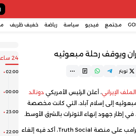
GO
مجتمع
فيديو
سياسة
رياضة
خفيف ظريف
مع
ان ويوقف رحلة مبعوثيه
24 ساعة
تويتر
02:00
ا
ا
لملف الإيراني
، أعلن الرئيس الأمريكي
دونالد
00:00
ط
ص
 مبعوثيه إلى إسلام آباد، التي كانت مخصصة
23:00
ن
في إطار جهود إنهاء التوترات بالشرق الأوسط.
ل
وجاء هذا القرار عبر منشور نشره ترامب على منصة Truth Social، أكد فيه إلغاء
22:00
ر