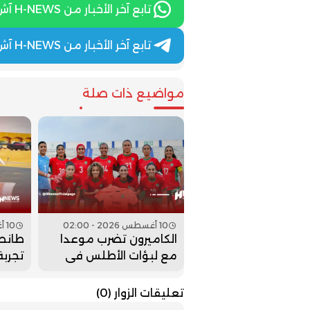
تابع آخر الأخبار من H-NEWS آش نيوز عبر WhatsApp
تابع آخر الأخبار من H-NEWS آش نيوز عبر Telegram
مواضيع ذات صلة
10 أغسطس 2026 - 02:00
10 أغسطس 2026 - 00:00
الكاميرون تضرب موعدا
طانط
مع لبؤات الأطلس في
تجربة
نصف نهائي “الكان”
“Anthem” الأمريكي
تعليقات الزوار
(0)