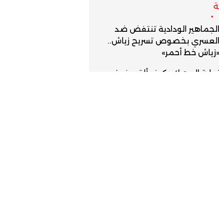
لجماهير الودادية تنتفض ضد
لعسري بخصوص تسريح زياش..
زياش خط أحمر»
هاية المحرك.. كيف ألقى فوزي
قجع بورقته الرابحة في أروقة
التراكتور”
نير القادري والتحدي المفتوح.. هل
شكل استغلال شهادة الأم مواجهة
ريحة مع إرادة أمير المؤمنين؟
قس الاثنين.. حرارة مرتفعة وزخات
عدية مصحوبة بالبرد
سين خرجة يحسم موقفه من
ئاسة الجامعة ويجدد دعمه لفوزي
قجع