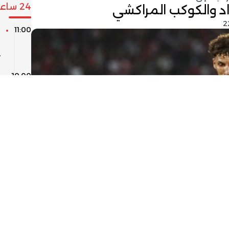
24 ساعة
اد والكوكب المراكشي
11:00
ا
ا
«
10:00
ن
ل
“
09:00
م
ي
ص
08:00
ط
ر
06:00
ح
ر
ل
تويتر