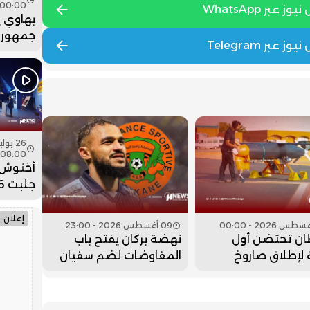
00:00
بهاوي 
جمهور 
في ختا
عيساوة.
08:00
أخنوش:
ضخمة ل
وادي ا
إعلان
09 أغسطس 2026 - 23:00
ان تحتضن أول
نهضة بركان يفتح باب
 لإطلاق صاروخ
المفاوضات لضم سفيان
بوفال