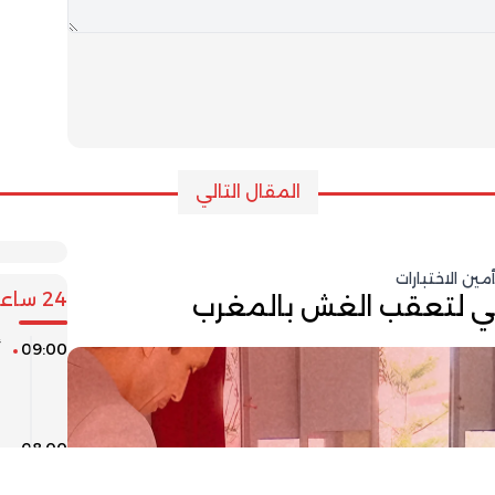
المقال التالي
ن الاختبارات
24 ساعة
09:00
أ
م
08:00
ط
ر