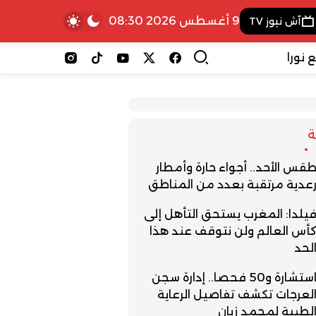
9 أغسطس 2026 08:30
آش نيوز TV
 نورا
قس الأحد.. أجواء حارة وأمطار
عدية مرتقبة بعدد من المناطق
يلدا: المغرب يستحق التأهل إلى
أس العالم ولن نتوقف عند هذا
لحد
استشارة و50 فحصا.. إدارة سجن
لعرجات تكشف تفاصيل الرعاية
لطبية لمحمد زيان