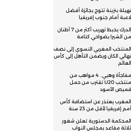
هيلة بنزينة تتوج بجائزة أفضل
اعبة أمام جنوب إفريقيا
الدرك يحبط تهريب أكثر من 7 أطنان
ن الشيرا بضواحي كتامة
لمنتخب المغربي النسوي إلى نصف
هائي الكان ويضمن التأهل إلى كأس
لعالم
مفاجأة وهبي.. 4 مواهب من
منتخب U20 تقترب من حمل
ميص الأسود
لمغرب يعتذر عن استضافة كأس
مم إفريقيا لأقل من 23 سنة
لمحكمة الدستورية تعلن شغور
لاثة مقاعد بمجلس النواب