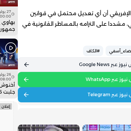
 الإفريقي أن أي تعديل محتمل في قوانين
00:00
بهاوي 
 مشددا على التزامه بالمساطر القانونية في
جمهور 
في ختا
عيساوة.
صاء_آسفي
#الكاف
08:00
أخنوش:
ضخمة ل
وادي ا
إعلان