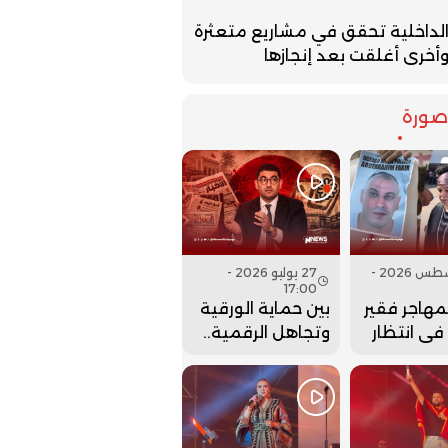
لداخلية تحقق في مشاريع متعثرة
أخرى أغلقت بعد إنجازها
ورة
07 أغسطس 2026 -
27 يوليو 2026 -
17:00
لمهاجر فقير
بين حماية الورقية
 في انتظار
وتجاهل الرقمية..
نها..
هل أعادت وزارة
بنسعيد عقارب
الساعة إلى الوراء؟