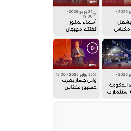
27 يوليو 2026 -
26 يوليو 2026 -
19:00
يشعل
أسماء لمنور
مكناس
تختتم مهرجان
م مهرجان
عيساوة بحفل
. فيديو
جماهيري كبير..
فيديو
26 يوليو 2026 -
25 يوليو 2026 - 19:00
وائل جسار يطرب
 الحكومة
جمهور مكناس
جلبت 6 استثمارات
بمهرجان عيساوة..
لداخلة
فيديو
لذهب