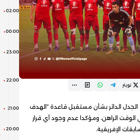
02:00
ن
ل
00:00
م
23:00
ا
ن
ا
22:00
تويتر
ق
الجدل الدائر بشأن مستقبل قاعدة “الهدف
21:00
ا
أ
ي الوقت الراهن، ومؤكدا عدم وجود أي قرار
20:00
بقات الإفريقية.
ا
ث