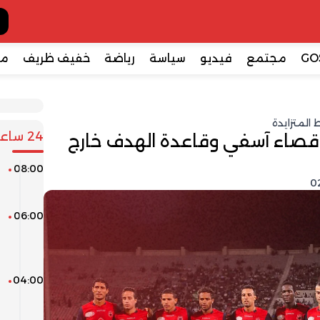
GO
مجتمع
فيديو
سياسة
رياضة
خفيف ظريف
مع
المتزايدة
24 ساعة
قصاء آسفي وقاعدة الهدف خارج
08:00
ط
ر
06:00
ف
ك
ا
04:00
ا
ا