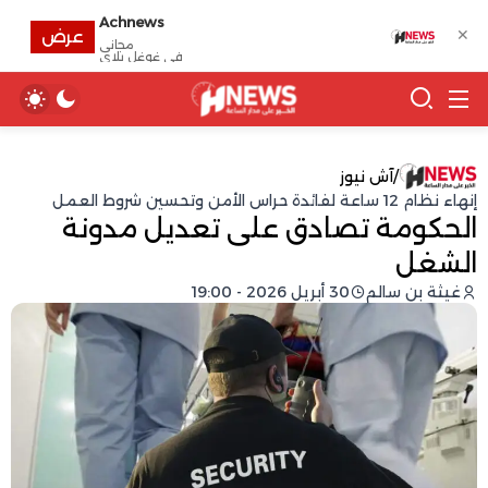
Achnews
✕
عرض
مجانى
في غوغل بلاي
/
آش نيوز
إنهاء نظام 12 ساعة لفائدة حراس الأمن وتحسين شروط العمل
الحكومة تصادق على تعديل مدونة
الشغل
غيثة بن سالم
30 أبريل 2026 - 19:00