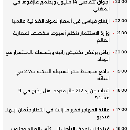
23:00
أجواق تتقاضى 14 مليون ويطمع عازفوها في
المغني
22:00
ارتفاع قياسي في أسعار المواد الغذائية عالميا
21:00
وزارة الاستثمار تنظم أسبوعا مخصصا لمغاربة
العالم
20:00
زياش يرفض تخفيض راتبه ويتمسك بالاستمرار مع
الوداد
19:00
تراجع متوسط عجز السيولة البنكية ب2.7 في
المائة
18:00
شباب جن زد 212 حائر متردد.. هل يخرج في 9
غشت؟
17:00
عائلة المهاجر فقير ما زالت في انتظار جثمان ابنها..
فيديو
16:00
فيلدا: نستهدف التأهل إلى كأس العالم وجنوب