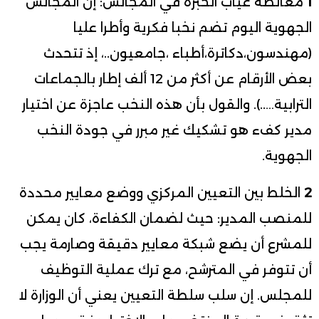
1
مغالطة غياب الخبرة في المجالس: إن المجالس
الجهوية اليوم تضم نخبا فكرية وأطرا عليا
(مهندسون،دكاترة،أطباء ،جامعيون..، إذ تتحدث
بعض الأرقام عن أكثر من 12 ألف إطار بالجماعات
الترابية…..). والقول بأن هذه النخب عاجزة عن اختيار
مدير كفء هو تشكيك غير مبرر في جودة النخب
الجهوية.
2
الخلط بين التعيين المركزي ووضع معايير محددة
للمنصب المدير: حيث لضمان الكفاءة، كان يمكن
للمشرع أن يضع شبكة معايير دقيقة وصارمة يجب
أن تتوفر في المترشح، مع ترك عملية التوظيف
للمجلس. إن سلب سلطة التعيين يعني أن الوزارة لا