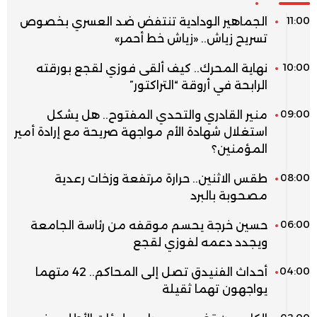
11:00
الجماهير الودادية تنتفض ضد العسري بخصوص
تسريح زياش.. «زياش خط أحمر»
10:00
نهاية المحرك.. كيف ألقى فوزي لقجع بورقته
الرابحة في أروقة “التراكتور”
09:00
منير القادري والتحدي المفتوح.. هل يشكل
استغلال شهادة الأم مواجهة صريحة مع إرادة أمير
المؤمنين؟
08:00
طقس الاثنين.. حرارة مرتفعة وزخات رعدية
مصحوبة بالبرد
06:00
حسين خرجة يحسم موقفه من رئاسة الجامعة
ويجدد دعمه لفوزي لقجع
04:00
أحداث الفنيدق تصل إلى المحاكم.. 42 متهما
يواجهون تهما ثقيلة