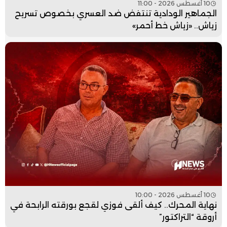
10 أغسطس 2026 - 11:00
الجماهير الودادية تنتفض ضد العسري بخصوص تسريح
زياش.. «زياش خط أحمر»
10 أغسطس 2026 - 10:00
نهاية المحرك.. كيف ألقى فوزي لقجع بورقته الرابحة في
أروقة “التراكتور”