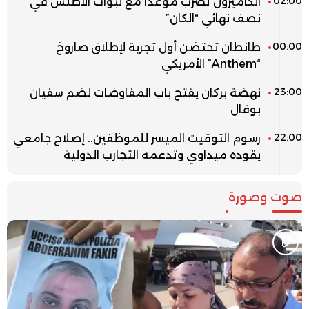
02:00
الكاميرون تضرب موعدا مع لبؤات الأطلس في
نصف نهائي “الكان”
00:00
طانطان تحتضن أول تجربة لإطلاق صاروخ
“Anthem” الأمريكي
23:00
نهضة بركان يفتح باب المفاوضات لضم سفيان
بوفال
22:00
رسوم التوقيت الميسر للموظفين.. إصلاح جامعي
يقوده ميداوي وتدعمه التجارب الدولية
صوت وصورة