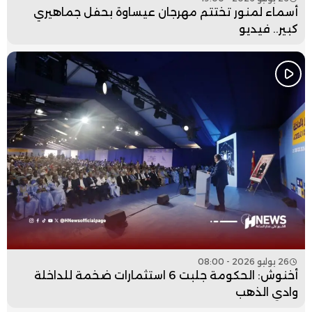
أسماء لمنور تختتم مهرجان عيساوة بحفل جماهيري
كبير.. فيديو
26 يوليو 2026 - 08:00
أخنوش: الحكومة جلبت 6 استثمارات ضخمة للداخلة
وادي الذهب