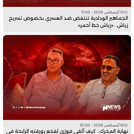
10 أغسطس 2026 - 11:00
الجماهير الودادية تنتفض ضد العسري بخصوص تسريح
زياش.. «زياش خط أحمر»
10 أغسطس 2026 - 10:00
نهاية المحرك.. كيف ألقى فوزي لقجع بورقته الرابحة في