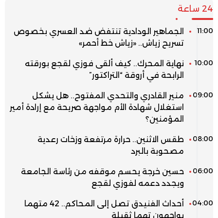
24 ساعة
11:00
الجماهير الودادية تنتفض ضد العسري بخصوص
تسريح زياش.. «زياش خط أحمر»
10:00
نهاية المحرك.. كيف ألقى فوزي لقجع بورقته
الرابحة في أروقة “التراكتور”
09:00
منير القادري والتحدي المفتوح.. هل يشكل
استغلال شهادة الأم مواجهة صريحة مع إرادة أمير
المؤمنين؟
08:00
طقس الاثنين.. حرارة مرتفعة وزخات رعدية
مصحوبة بالبرد
06:00
حسين خرجة يحسم موقفه من رئاسة الجامعة
ويجدد دعمه لفوزي لقجع
04:00
أحداث الفنيدق تصل إلى المحاكم.. 42 متهما
يواجهون تهما ثقيلة