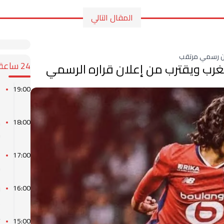
المقال التالي
لان رسمي مرتقب
24 ساعة
مغرب ويقترب من إعلان قراره الرسمي
ا
19:00
أ
م
18:00
ش
ت
17:00
م
ق
16:00
ي
“
15:00