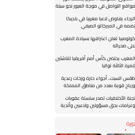
واقع التواصل في موجة العبور نحو سبتة
لرجاء يفاوض لاعبا مغربيا في بلجيكا
ضمه في الميركاتو الصيفي
ولومبيا تعلن اعترافها بسيادة المغرب
لى صحرائه
لمغرب يحتضن كأس أمم أفريقيا للناشئين
لمرة الثالثة تواليا
قس السبت.. أجواء حارة وزخات رعدية
رياح قوية بعدد من مناطق المملكة
جنة الأخلاقيات تصدر سلسلة عقوبات
غرامات بحق مسؤولين ولاعبين وأندية
رة