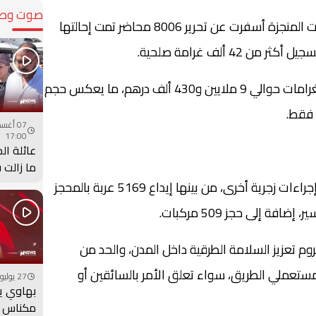
صوت وصو
وأوضحت المعطيات الرسمية أن العمليات المنجزة أسفرت عن تحرير 8006 محاضر تمت إحالتها
42 ألف غرامة صلحية.
وبلغت القيمة المالية الإجمالية لهذه الغرامات حوالي 9 ملايين و430 ألف درهم، ما يعكس حجم
 فقط.
17:00
عائلة ال
ما زالت 
جثمان ابن
وشملت التدخلات الميدانية كذلك اتخاذ إجراءات زجرية أخرى، من بينها إيداع 5169 عربة بالمحجز
وم تعزيز السلامة الطرقية داخل المدن، والحد من
ستعملي الطريق، سواء تعلق الأمر بالسائقين أو
27 يوليو 2026 - 00:00
بهاوي ي
مكناس ف