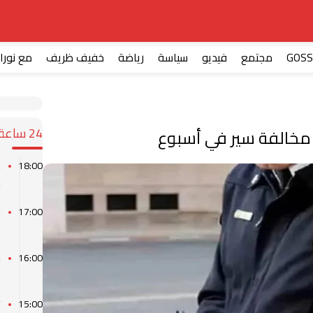
GOSS
مجتمع
فيديو
سياسة
رياضة
خفيف ظريف
مع نورا
24 ساعة
م
18:00
ش
ت
17:00
م
ق
16:00
ي
“
15:00