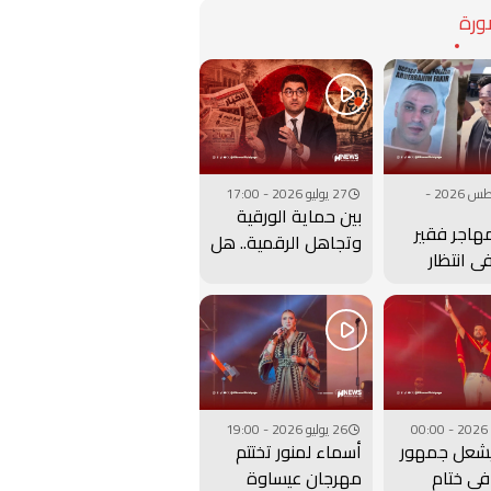
رة
07 أغسطس 2026 -
27 يوليو 2026 - 17:00
بين حماية الورقية
مهاجر فقير
وتجاهل الرقمية.. هل
في انتظار
أعادت وزارة بنسعيد
ها.. فيديو
عقارب الساعة إلى
الوراء؟
26 يوليو 2026 - 19:00
شعل جمهور
أسماء لمنور تختتم
ي ختام
مهرجان عيساوة