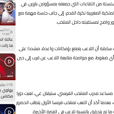
لسلة من اللقاءات التي جمعته بمسؤولين بارزين، في
ملكية المغربية لكرة القدم، إلى جانب جلسة مهمة مع
ر واضح لمستقبله داخل المنتخب.
17:00
عائلة ال
ما زالت 
ابقة أن اللاعب يتمتع بإمكانات واعدة، مشددا على
جثمان ابن
 أي ضغوط، مع مواصلة متابعة اللاعب عن قرب إلى حين
27 يوليو 2026 - 00:00
بهاوي ي
مساعد مدرب المنتخب الفرنسي، ستيفان غي، لعبت دورا
مكناس ف
بعدما أكد أن اللعب لمنتخب فرنسا الأول يتطلب الحضور
مهرجان 
فيديو
ا لم يتحقق بالنسبة للاعب في الفترة الأخيرة.