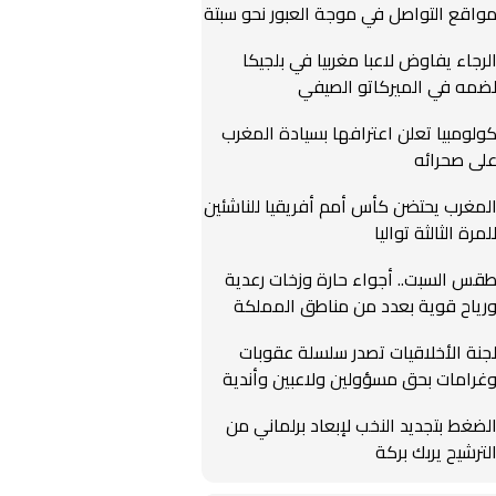
واقع التواصل في موجة العبور نحو سبتة
لرجاء يفاوض لاعبا مغربيا في بلجيكا
ضمه في الميركاتو الصيفي
ولومبيا تعلن اعترافها بسيادة المغرب
لى صحرائه
لمغرب يحتضن كأس أمم أفريقيا للناشئين
لمرة الثالثة تواليا
قس السبت.. أجواء حارة وزخات رعدية
رياح قوية بعدد من مناطق المملكة
جنة الأخلاقيات تصدر سلسلة عقوبات
غرامات بحق مسؤولين ولاعبين وأندية
لضغط بتجديد النخب لإبعاد برلماني من
لترشيح يربك بركة