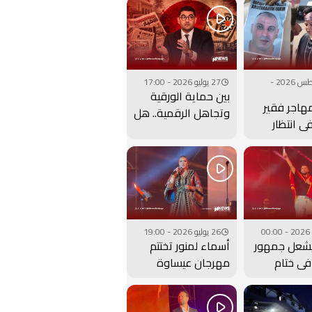
07 أغسطس 2026 -
27 يوليو 2026 - 17:00
بين حماية الورقية
مهاجر فقير
وتجاهل الرقمية.. هل
في انتظار
أعادت وزارة بنسعيد
ها.. فيديو
عقارب الساعة إلى
الوراء؟
26 يوليو 2026 - 19:00
شعل جمهور
أسماء لمنور تختتم
ي ختام
مهرجان عيساوة
عيساوة..
بحفل جماهيري كبير..
فيديو