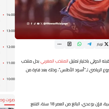
م
ا
14:00
ل
ك
13:00
ع
تويتر
ا
12:00
ل
ه الدولي باختيار تمثيل
المنتخب المغربي
بدل منتخب
ط
11:00
و
ع الرياضي لـ”أسود الأطلس”، وذلك بعد فترة من
ل
10:00
و
صوت وصو
ووفق ما أوردته صحيفة “ليكيب” الفرنسية، فإن بوعدي، البالغ من العمر 18 سنة، اقتنع