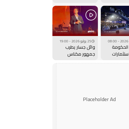
عيساوة..
بحفل جماهيري كبير..
فيديو
25 يوليو 2026 - 19:00
الحكومة
وائل جسار يطرب
بت 6 استثمارات
جمهور مكناس
داخلة وادي
بمهرجان عيساوة..
فيديو
Placeholder Ad