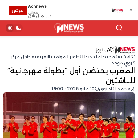
Achnews
✕
عرض
مجانى
في غوغل بلاي
/
آش نيوز
“كاف” يعتمد نظاما جديدا لتطوير المواهب الإفريقية داخل مركز
كروي موحد
المغرب يحتضن أول “بطولة مهرجانية”
للناشئين
محمد التادلاوي
10 مايو 2026 - 16:00