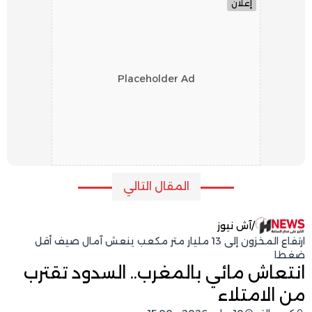
إعلان
Placeholder Ad
المقال التالي
/
آش نيوز
ارتفاع المخزون إلى 13 مليار متر مكعب ينعش آمال صيف أقل
ضغطا
انتعاش مائي بالمغرب.. السدود تقترب
من الامتلاء