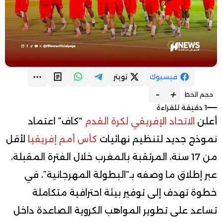
فيسبوك
تويتر
-
+
حجم الخط
1 دقيقة للقراءة
أعلن
الاتحاد الإفريقي لكرة القدم
“كاف” اعتماد
نموذج جديد لتنظيم نهائيات
كأس أمم إفريقيا
لأقل
من 17 سنة، المرتقبة بالمغرب خلال الفترة المقبلة،
عبر إطلاق ما وصفه بـ”البطولة المهرجانية”، في
خطوة تهدف إلى توفير بيئة احترافية متكاملة
تساعد على تطوير المواهب الكروية الصاعدة داخل