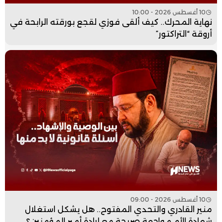
10 أغسطس 2026 - 10:00
نهاية المحرك.. كيف ألقى فوزي لقجع بورقته الرابحة في
أروقة “التراكتور”
10 أغسطس 2026 - 09:00
منير القادري والتحدي المفتوح.. هل يشكل استغلال
شهادة الأم مواجهة صريحة مع إرادة أمير المؤمنين؟