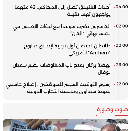
04:00
أحداث الفنيدق تصل إلى المحاكم.. 42 متهما
يواجهون تهما ثقيلة
02:00
الكاميرون تضرب موعدا مع لبؤات الأطلس في
نصف نهائي “الكان”
00:00
طانطان تحتضن أول تجربة لإطلاق صاروخ
“Anthem” الأمريكي
23:00
نهضة بركان يفتح باب المفاوضات لضم سفيان
بوفال
22:00
رسوم التوقيت الميسر للموظفين.. إصلاح جامعي
يقوده ميداوي وتدعمه التجارب الدولية
صوت وصورة