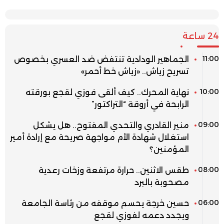
24 ساعة
11:00
الجماهير الودادية تنتفض ضد العسري بخصوص
تسريح زياش.. «زياش خط أحمر»
10:00
نهاية المحرك.. كيف ألقى فوزي لقجع بورقته
الرابحة في أروقة “التراكتور”
09:00
منير القادري والتحدي المفتوح.. هل يشكل
استغلال شهادة الأم مواجهة صريحة مع إرادة أمير
المؤمنين؟
08:00
طقس الاثنين.. حرارة مرتفعة وزخات رعدية
مصحوبة بالبرد
06:00
حسين خرجة يحسم موقفه من رئاسة الجامعة
ويجدد دعمه لفوزي لقجع