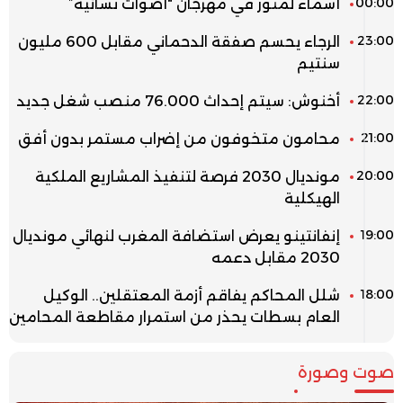
00:00
أسماء لمنور في مهرجان “أصوات نسائية”
23:00
الرجاء يحسم صفقة الدحماني مقابل 600 مليون
سنتيم
22:00
أخنوش: سيتم إحداث 76.000 منصب شغل جديد
21:00
محامون متخوفون من إضراب مستمر بدون أفق
20:00
مونديال 2030 فرصة لتنفيذ المشاريع الملكية
الهيكلية
19:00
إنفانتينو يعرض استضافة المغرب لنهائي مونديال
2030 مقابل دعمه
18:00
شلل المحاكم يفاقم أزمة المعتقلين.. الوكيل
العام بسطات يحذر من استمرار مقاطعة المحامين
صوت وصورة