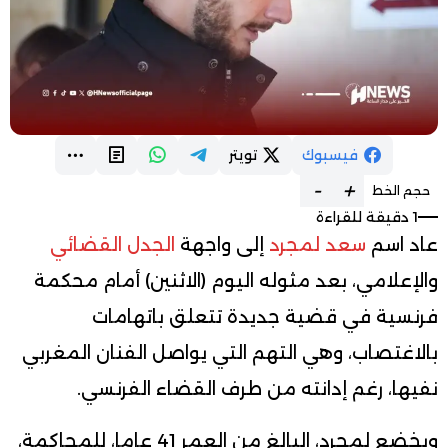
فيسبوك
تويتر
-
+
حجم الخط
1 دقيقة للقراءة
عاد اسم
سعد لمجرد
إلى واجهة
الجدل القضائي
والإعلامي، بعد مثوله اليوم (الاثنين) أمام محكمة
فرنسية في قضية جديدة تتعلق باتهامات
بالاغتصاب، وهي التهم التي يواصل الفنان المغربي
نفيها، رغم إدانته من طرف القضاء الفرنسي.
ويخضع لمجرد، البالغ من العمر 41 عاما، للمحاكمة،