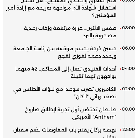
منير القادري والتحدي المفتوح.. هل يشكل
استغلال شهادة الأم مواجهة صريحة مع إرادة أمير
المؤمنين؟
08:00
طقس الاثنين.. حرارة مرتفعة وزخات رعدية
مصحوبة بالبرد
06:00
حسين خرجة يحسم موقفه من رئاسة الجامعة
ويجدد دعمه لفوزي لقجع
04:00
أحداث الفنيدق تصل إلى المحاكم.. 42 متهما
يواجهون تهما ثقيلة
02:00
الكاميرون تضرب موعدا مع لبؤات الأطلس في
نصف نهائي “الكان”
00:00
طانطان تحتضن أول تجربة لإطلاق صاروخ
“Anthem” الأمريكي
23:00
نهضة بركان يفتح باب المفاوضات لضم سفيان
بوفال