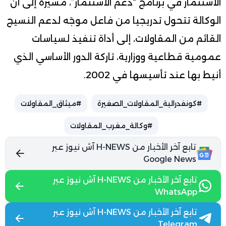
الاستثمار في برنامج “دعم الاستثمار”، مشيرة إلى أن
الوكالة تتحول تدريجيا من فاعل موجَه لدعم النسيج
القائم من المقاولات، إلى أداة تنفيذ لسياسات
عمومية قطاعية ووزارية، تاركة الدور الأساسي الذي
أنيط بها عند تأسيسها في 2002.
#كونفدرالية_المقاولات_الصغيرة
#ميثاق_المقاولات
#وكالة_مغرب_المقاولات
تابع آخر الأخبار من H-NEWS آش نيوز عبر
Google News
تابع آخر الأخبار من H-NEWS آش نيوز عبر
WhatsApp
تابع آخر الأخبار من H-NEWS آش نيوز عبر
Telegram