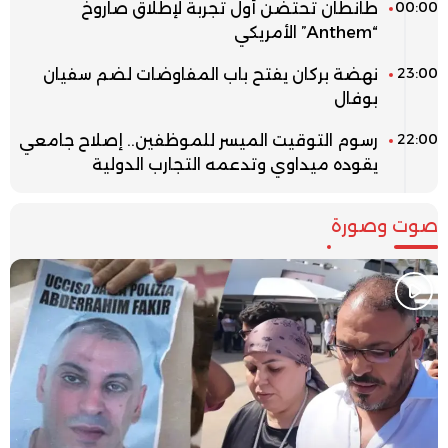
00:00
طانطان تحتضن أول تجربة لإطلاق صاروخ
“Anthem” الأمريكي
23:00
نهضة بركان يفتح باب المفاوضات لضم سفيان
بوفال
22:00
رسوم التوقيت الميسر للموظفين.. إصلاح جامعي
يقوده ميداوي وتدعمه التجارب الدولية
صوت وصورة