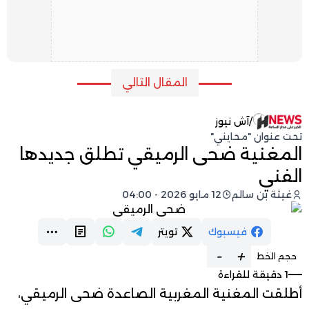
المقال التالي
/
آش نيوز
تحت عنوان "محايني"
المغنية ضحى الرميقي تطلق جديدها
الفني
غيثة بن سالم
12 مايو 2026 - 04:00
فيسبوك
تويتر
-
+
حجم الخط
1 دقيقة للقراءة
أطلقت المغنية المغربية الصاعدة ضحى الرميقي،