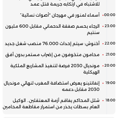
للاشتباه في ارتكابه جريمة قتل عمد
00:00
أسماء لمنور في مهرجان “أصوات نسائية”
23:00
الرجاء يحسم صفقة الدحماني مقابل 600 مليون
سنتيم
22:00
أخنوش: سيتم إحداث 76.000 منصب شغل جديد
21:00
محامون متخوفون من إضراب مستمر بدون أفق
20:00
مونديال 2030 فرصة لتنفيذ المشاريع الملكية
الهيكلية
19:00
إنفانتينو يعرض استضافة المغرب لنهائي مونديال
2030 مقابل دعمه
18:00
شلل المحاكم يفاقم أزمة المعتقلين.. الوكيل
العام بسطات يحذر من استمرار مقاطعة المحامين