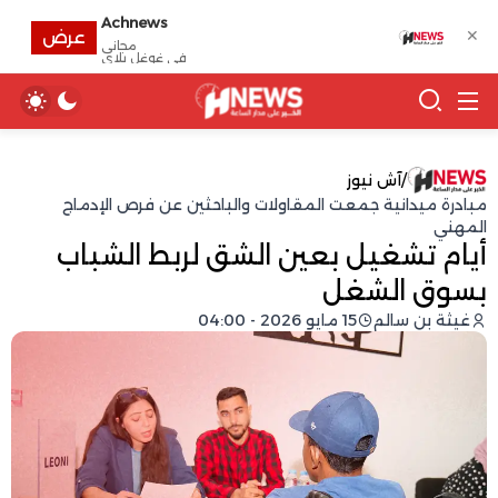
Achnews
✕
عرض
مجانى
في غوغل بلاي
/
آش نيوز
مبادرة ميدانية جمعت المقاولات والباحثين عن فرص الإدماج
المهني
أيام تشغيل بعين الشق لربط الشباب
بسوق الشغل
غيثة بن سالم
15 مايو 2026 - 04:00