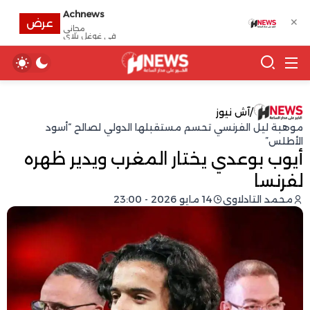
Achnews
✕
عرض
مجانى
في غوغل بلاي
/
آش نيوز
موهبة ليل الفرنسي تحسم مستقبلها الدولي لصالح “أسود
الأطلس”
أيوب بوعدي يختار المغرب ويدير ظهره
لفرنسا
محمد التادلاوي
14 مايو 2026 - 23:00