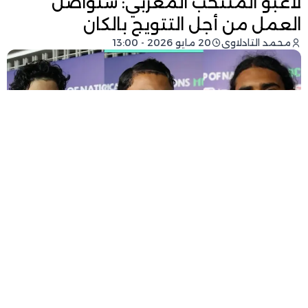
لاعبو المنتخب المغربي: سنواصل
العمل من أجل التتويج بالكان
محمد التادلاوي
20 مايو 2026 - 13:00
فيسبوك
تويتر
-
+
حجم الخط
1 دقيقة للقراءة
أكد مروان بنطالب، لاعب
المنتخب المغربي لأقل من