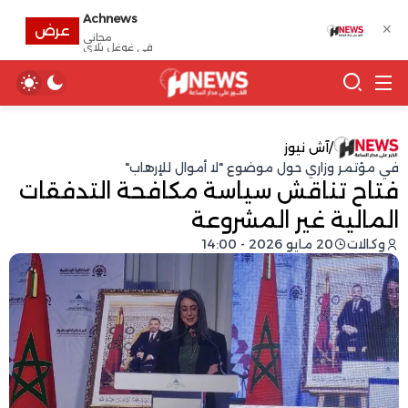
Achnews
✕
عرض
مجانى
في غوغل بلاي
/
آش نيوز
في مؤتمر وزاري حول موضوع "لا أموال للإرهاب"
فتاح تناقش سياسة مكافحة التدفقات
المالية غير المشروعة
وكالات
20 مايو 2026 - 14:00