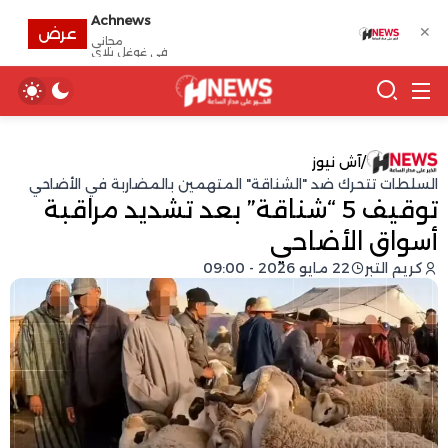
Achnews
✕
عرض
مجانى
في غوغل بلاي
/
آش نيوز
السلطات تتحرك ضد "الشناقة" المتهمين بالمضاربة في الأضاحي
توقيف 5 “شناقة” بعد تشديد مراقبة
أسواق الأضاحي
كريم التبر
22 مايو 2026 - 09:00