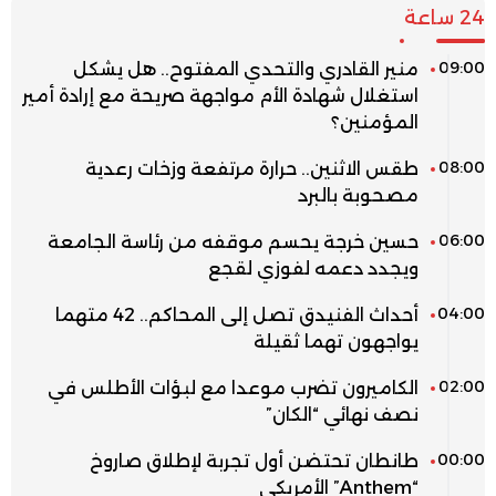
24 ساعة
09:00
منير القادري والتحدي المفتوح.. هل يشكل
استغلال شهادة الأم مواجهة صريحة مع إرادة أمير
المؤمنين؟
08:00
طقس الاثنين.. حرارة مرتفعة وزخات رعدية
مصحوبة بالبرد
06:00
حسين خرجة يحسم موقفه من رئاسة الجامعة
ويجدد دعمه لفوزي لقجع
04:00
أحداث الفنيدق تصل إلى المحاكم.. 42 متهما
يواجهون تهما ثقيلة
02:00
الكاميرون تضرب موعدا مع لبؤات الأطلس في
نصف نهائي “الكان”
00:00
طانطان تحتضن أول تجربة لإطلاق صاروخ
“Anthem” الأمريكي