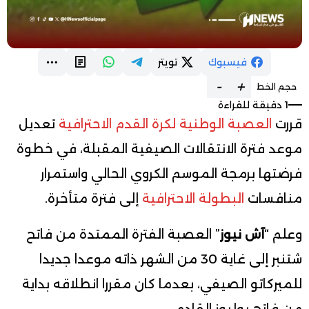
فيسبوك
تويتر
-
+
حجم الخط
1 دقيقة للقراءة
قررت
العصبة الوطنية لكرة القدم الاحترافية
تعديل
موعد فترة الانتقالات الصيفية المقبلة، في خطوة
فرضتها برمجة الموسم الكروي الحالي واستمرار
منافسات
البطولة الاحترافية
إلى فترة متأخرة.
وعلم “
آش نيوز
” العصبة الفترة الممتدة من فاتح
شتنبر إلى غاية 30 من الشهر ذاته موعدا جديدا
للميركاتو الصيفي، بعدما كان مقررا انطلاقه بداية
من فاتح يوليوز القادم.