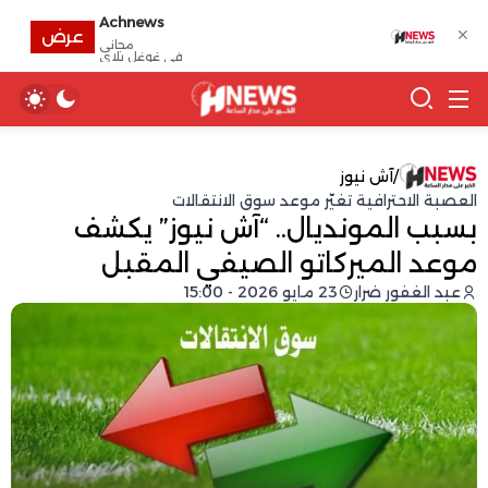
Achnews
✕
عرض
مجانى
في غوغل بلاي
/
آش نيوز
العصبة الاحترافية تغيّر موعد سوق الانتقالات
بسبب المونديال.. “آش نيوز” يكشف
موعد الميركاتو الصيفي المقبل
عبد الغفور ضرار
23 مايو 2026 - 15:00