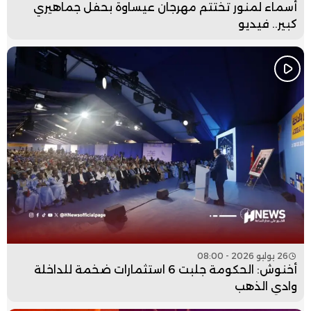
أسماء لمنور تختتم مهرجان عيساوة بحفل جماهيري
كبير.. فيديو
26 يوليو 2026 - 08:00
أخنوش: الحكومة جلبت 6 استثمارات ضخمة للداخلة
وادي الذهب