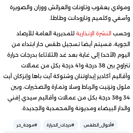
ومولاي يعقوب وتاونات والعرائش ووزان والصويرة
وآسفي وكلميم وتارودانت وطاطا.
وحسب
النشرة الإنذارية
للمديرية العامة للأرصاد
الجوية، فسيتم أيضا تسجيل طقس حار ابتداء من
اليوم (الأحد) إلى غاية بعد غد (الثلاثاء) بدرجات حرارة
تتراوح بين 38 درجة و41 درجة بكل من عمالات
وأقاليم أكادير إيداوتنان وشتوكة آيت باها وإنزكان أيت
ملول وتزنيت والرباط وسلا وتمارة والصخيرات، وبين
34 و38 درجة بكل من عمالات وأقاليم سيدي إفني
والدار البيضاء ومديونة والمحمدية والجديدة.
#أحوال_الطقس
#درجات_الحرارة
#موجة_حر