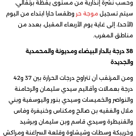
وحسب نشرة إنذارية من مستوى يقظة برتقالي،
سيتم تسجيل
موجة حر
وطقسا حارا ابتداء من اليوم
(الأحد)، إلى غاية يوم الأربعاء المقبل، بعدد من
مناطق المغرب.
38 درجة بالدار البيضاء ومديونة والمحمدية
والجديدة
ومن المرتقب أن تتراوح درجات الحرارة بين 37 و42
درجة بعمالات وأقاليم سيدي سليمان والرحامنة
والنواصر والخميسات وسيدي بنور واليوسفية وبني
ملال والفقيه بن صالح ومكناس وخنيفرة وفاس
والقنيطرة وسيدي قاسم وبن سليمان وبرشيد
وخريبكة وسطات وشيشاوة وقلعة السراغنة ومراكش