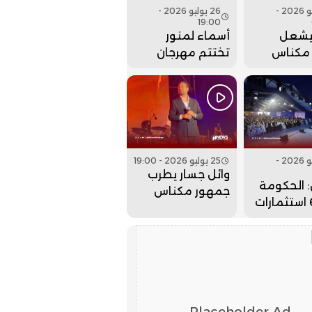
27 يوليو 2026 -
26 يوليو 2026 -
19:00
يشعل
أسماء لمنور
مكناس
تختتم مهرجان
م مهرجان
عيساوة بحفل
. فيديو
جماهيري كبير..
فيديو
26 يوليو 2026 -
25 يوليو 2026 - 19:00
وائل جسار يطرب
 الحكومة
جمهور مكناس
جلبت 6 استثمارات
بمهرجان عيساوة..
لداخلة
فيديو
لذهب
Placeholder Ad