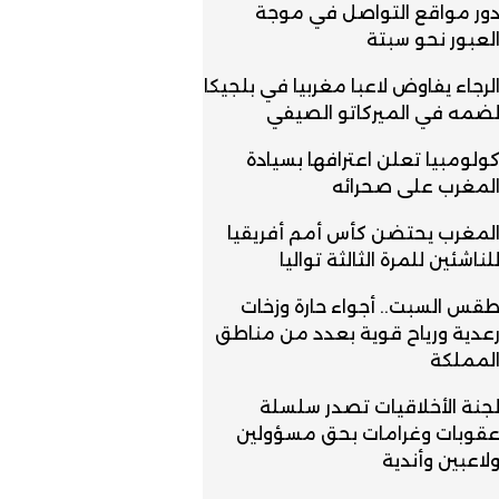
ور مواقع التواصل في موجة
لعبور نحو سبتة
لرجاء يفاوض لاعبا مغربيا في بلجيكا
ضمه في الميركاتو الصيفي
ولومبيا تعلن اعترافها بسيادة
لمغرب على صحرائه
لمغرب يحتضن كأس أمم أفريقيا
لناشئين للمرة الثالثة تواليا
قس السبت.. أجواء حارة وزخات
عدية ورياح قوية بعدد من مناطق
لمملكة
جنة الأخلاقيات تصدر سلسلة
قوبات وغرامات بحق مسؤولين
لاعبين وأندية