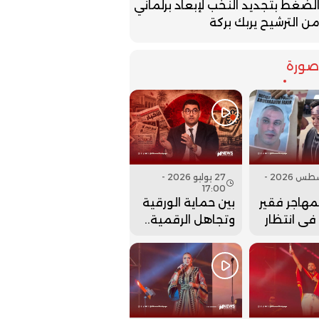
لضغط بتجديد النخب لإبعاد برلماني
ن الترشيح يربك بركة
ورة
07 أغسطس 2026 -
27 يوليو 2026 -
17:00
لمهاجر فقير
بين حماية الورقية
 في انتظار
وتجاهل الرقمية..
نها..
هل أعادت وزارة
بنسعيد عقارب
الساعة إلى الوراء؟