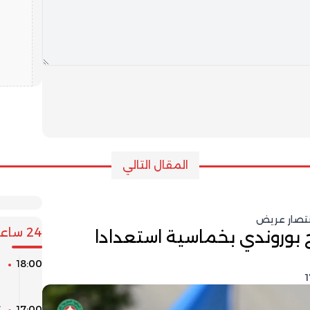
المقال التالي
انتصار عريض
24 ساعة
بوروندي بخماسية استعدادا
18:00
م
س
17:00