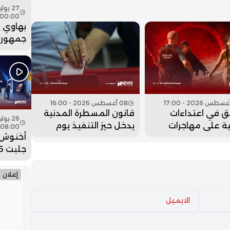
00:00
بهاوي 
جمهور 
في ختا
عيساوة.
08 أغسطس 2026 - 16:00
ق في اعتداءات
قانون المسطرة المدنية
ة على مهاجرات
يدخل حيز التنفيذ يوم
08:00
أخنوش:
ات قاصرات بسبتة
الاقتراع
ضخمة ل
وادي ا
إعلان