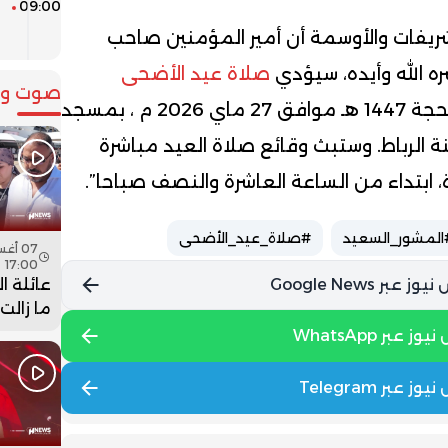
09:00
ا
م
ريفات والأوسمة أن أمير المؤمنين صاحب
ه الله وأيده، سيؤدي
صلاة عيد الأضحى
صوت وص
المبارك، يوم غد الأربعاء 10 ذي الحجة 1447 هـ موافق 27 ماي 2026 م ، بمسجد
 الرباط. وستبث وقائع صلاة العيد مباشرة
، ابتداء من الساعة العاشرة والنصف صباحا”.
المشور_السعيد
#صلاة_عيد_الأضحى
17:00
عائلة ا
ما زالت
جثمان اب
فيديو