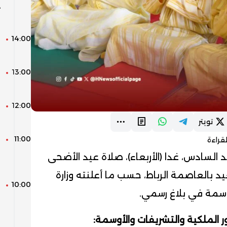
د
ا
14:00
ا
ل
13:00
ك
ا
12:00
ا
ل
تويتر
11:00
ط
قراءة
ر
السادس، غدا (الأربعاء)، صلاة عيد الأضحى
ا
بالعاصمة الرباط، حسب ما أعلنته وزارة
10:00
ل
وسمة في بلاغ رسمي.
ع
و
 الملكية والتشريفات والأوسمة: