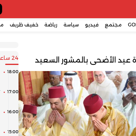
GO
مجتمع
فيديو
سياسة
رياضة
خفيف ظريف
مع
24 ساعة
ة عيد الأضحى بالمشور السعيد
18:00
م
س
17:00
ت
م
16:00
ق
ا
15:00
“