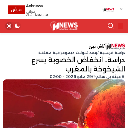
Achnews
✕
عرض
مجانى
في غوغل بلاي
/
آش نيوز
دراسة فرنسية ترصد تحولات ديموغرافية مقلقة
دراسة.. انخفاض الخصوبة يسرع
الشيخوخة بالمغرب
غيثة بن سالم
29 مايو 2026 - 02:00