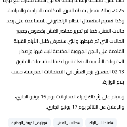
حالة غش، مسجلة ارتفاعا بنسبة 49 في المائة مقارنة مع دورة
2025، وذلك بفضل يقظة الفرق المكلفة بالحراسة والمراقبة،
وكذا تعميم استعمال النظام الإلكتروني للمساعدة على رصد
حالات الغش. كما تم تحرير محاضر الغش بخصوص جميع
الحالات التي تم ضبطها والتي ستعرض خلال الأيام القليلة
القادمة على اللجن الجهوية المختصة للبت فيها وإصدار
العقوبات التأديبية المتعلقة بها طبقا لمقتضيات القانون
02.13 المتعلق بزجر الغش في الامتحانات المدرسية، حسب
بلاغ الوزارة.
وسيتم على إثر ذلك إجراء المداولات يوم 16 يونيو الجاري،
والإعلان عن النتائج يوم 17 يونيو الجاري.
#امتحانات_الباك
#حالات_الغش
#وزارة_التربية_الوطنية