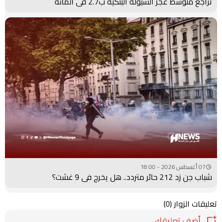
تراجع متوسط عجز السيولة البنكية ب2.7 في المائة
07 أغسطس 2026 - 18:00
شباب جن زد 212 حائر متردد.. هل يخرج في 9 غشت؟
تعليقات الزوار
(0)
أضف تعليقك