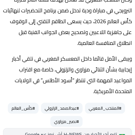
النرويجي في مباراة ودية تدخل ضمن برنامج التحضيرات لنهائيات
كأس العالم 2026، حيث يسعى الطاقم التقني إلى الوقوف
على جاهزية اللاعبين وتصحيح بعض الجوانب الفنية قبل
انطلاق المنافسة العالمية.
ويبقى الأمل قائما داخل المعسكر المغربي في تلقي أخبار
إيجابية بشأن الثنائي مزراوي والزلزولي، خاصة مع اقتراب
المواعيد المهمة التي تنتظر “أسود الأطلس” في الولايات
المتحدة الأمريكية.
#المنتخب_المغربي
#عبدالصمد_الزلزولي
#كأس_العالم
#نصير_مزراوي
تابع آخر الأخبار من H-NEWS آش نيوز عبر Google