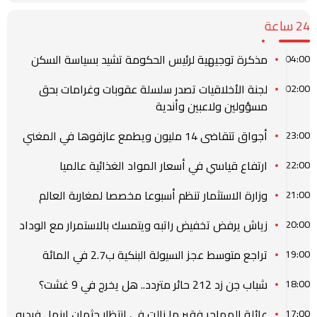
24 ساعة
مذكرة توجيهية لرئيس الحكومة تشيد بسياسة السكن
04:00
لجنة الأخلاقيات تصدر سلسلة عقوبات وغرامات بحق
02:00
مسؤولين ولاعبين وأندية
أجواق تتقاضى 14 مليون ويطمع عازفوها في المغني
23:00
ارتفاع قياسي في أسعار المواد الغذائية عالميا
22:00
وزارة الاستثمار تنظم أسبوعا مخصصا لمغاربة العالم
21:00
زياش يرفض تخفيض راتبه ويتمسك بالاستمرار مع الوداد
20:00
تراجع متوسط عجز السيولة البنكية ب2.7 في المائة
19:00
شباب جن زد 212 حائر متردد.. هل يخرج في 9 غشت؟
18:00
عائلة المهاجر فقير ما زالت في انتظار جثمان ابنها.. فيديو
17:00