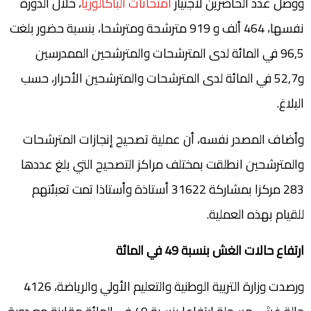
ووصل عدد الحاضرين لاجتياز
امتحانات الباكالوريا
، خلال الدورة
نفسها، 464 ألف و 919 مترشحة ومترشحا، بنسبة حضور بلغت
96,5 في المائة لدى المترشحات والمترشحين الممدرسين
و52,7 في المائة لدى المترشحات والمترشحين الأحرار، حسب
البلاغ.
وأضاف المصدر نفسه، أن عملية تصحيح إنجازات المترشحات
والمترشحين انطلقت بمختلف مراكز التصحيح التي بلغ عددها
283 مركزا بمشاركة 31622 أستاذة وأستاذا تمت تعبئتهم
للقيام بهذه العملية.
ارتفاع حالات الغش بنسبة 49 في المائة
ورصدت وزارة التربية الوطنية والتعليم الأولي والرياضة، 4126