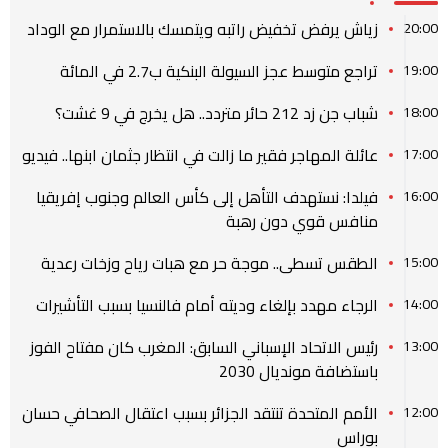
زياش يرفض تخفيض راتبه ويتمسك بالاستمرار مع الوداد
20:00
تراجع متوسط عجز السيولة البنكية ب2.7 في المائة
19:00
شباب جن زد 212 حائر متردد.. هل يخرج في 9 غشت؟
18:00
عائلة المهاجر فقير ما زالت في انتظار جثمان ابنها.. فيديو
17:00
فيلدا: نستهدف التأهل إلى كأس العالم وجنوب إفريقيا
16:00
منافس قوي دون رهبة
الطقس تسطى.. موجة حر مع هبات رياح وزخات رعدية
15:00
الرجاء مهدد بإلغاء وديته أمام فالنسيا بسبب التأشيرات
14:00
رئيس الاتحاد الإسباني السابق: المغرب كان مفتاح الفوز
13:00
باستضافة مونديال 2030
الأمم المتحدة تنتقد الجزائر بسبب اعتقال الصحافي حسان
12:00
بوراس