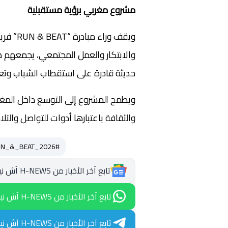
مشروع مغربي برؤية مستقبلية
ويقف ور
والابتكار والعمل المجتمعي، يجمعهم ه
حديثة قادرة على استقطاب الشباب وتعزيز
ويطمح المشروع إلى التوسع داخل المغر
والثقافة باعتبارها أدوات للتواصل والت
#Opel_RUN_&_BEAT_2026
تابع آخر الأخبار من H-NEWS آش نيوز عبر Google News
تابع آخر الأخبار من H-NEWS آش نيوز عبر WhatsApp
تابع آخر الأخبار من H-NEWS آش نيوز عبر Telegram