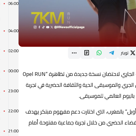
ن
06:00
ا
ب
ا
04:00
ا
“
02:00
تويتر
م
ب
00:00
يوم 21 يونيو الجاري لاحتضان نسخة جديدة من تظاهرة “Opel RUN
و
يجمع بين الجري والموسيقى الحية والثقافة الحضرية في تجربة
ه
23:00
ل باليوم العالمي للموسيقى.
و
وبل” بالمغرب، التي اختارت دعم مفهوم مبتكر يهدف
د
22:00
ن
الفضاء الحضري من خلال تجربة جماعية مفتوحة أمام
م
21:00