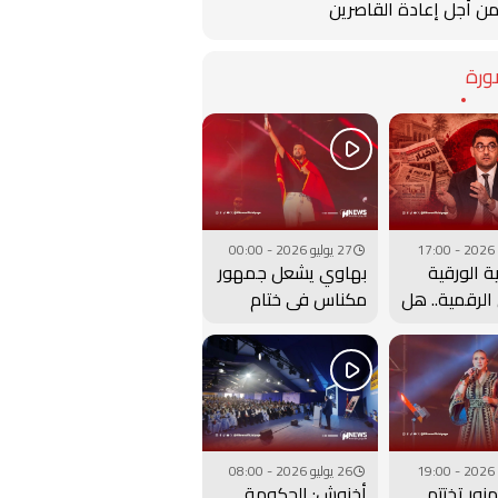
ن أجل إعادة القاصرين
رة
27 يوليو 2026 - 00:00
ة الورقية
بهاوي يشعل جمهور
الرقمية.. هل
مكناس في ختام
ارة بنسعيد
مهرجان عيساوة..
لساعة إلى
فيديو
26 يوليو 2026 - 08:00
نور تختتم
أخنوش: الحكومة