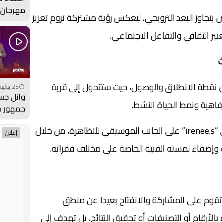
مهرجان 
 يتجاوز البعد الترويجي، ليعكس رؤية مشتركة تروم تعزيز
بحفل جما
فيديو
بير الثقافي والتفاعل الاجتماعي.
ث
ن نقطة الانطلاق والوصول، حيث ستتحول إلى قرية
25 يوليو 2026 - 19:00
وائل جس
فاهية ونمط الحياة النشط.
جمهور 
بمهرجان
كما سيشرف الفنان والمنتج الموسيقي “irenee.s” على الجانب الموسيقي للتظاهرة، من خلال
فيديو
إعلان
 وإضفاء لمسته الفنية الخاصة على مختلف فقراته.
Opel RUN &” فلسفة تقوم على المشاركة والانفتاح بعيدا عن منطق
ة بالأرقام أو التصنيفات أو تحقيق النتائج، بل تهدف إلى