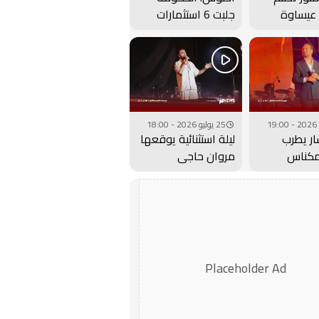
عيساوة
جلبت 6 استثمارات
هيري كبير..
ضخمة للداخلة وادي
الذهب
25 يوليو 2026 - 18:00
ار يطرب
ليلة استثنائية يوقعها
مكناس
مروان حاجي
 عيساوة..
بمهرجان عيساوة..
فيديو
Placeholder Ad