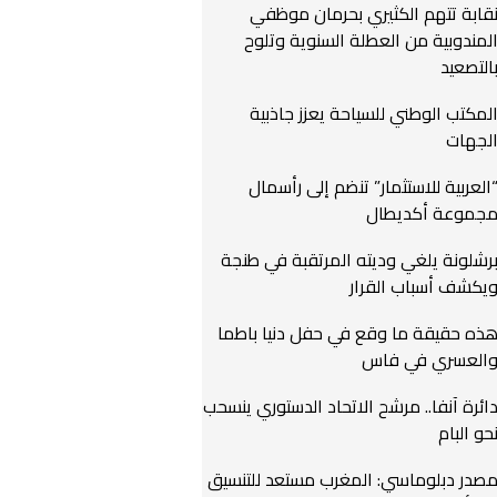
قابة تتهم الكثيري بحرمان موظفي
لمندوبية من العطلة السنوية وتلوح
التصعيد
لمكتب الوطني للسياحة يعزز جاذبية
لجهات
العربية للاستثمار” تنضم إلى رأسمال
جموعة أكديطال
رشلونة يلغي وديته المرتقبة في طنجة
يكشف أسباب القرار
ذه حقيقة ما وقع في حفل دنيا باطما
العسري في فاس
ائرة آنفا.. مرشح الاتحاد الدستوري ينسحب
حو البام
صدر دبلوماسي: المغرب مستعد للتنسيق