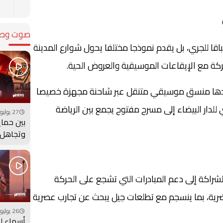
م
صوت وصو
RU” على كونه سباقا للجري، بل يقدم نموذجا مختلفا يحول شوارع المدينة
حركة مع الإيقاعات الموسيقية والعروض الحية.
دها منسق موسيقي متنقل عبر شاحنة مجهزة خصيصا
 للدار البيضاء إلى مسرح مفتوح يجمع بين الرياضة
27 يوليو 2026 - 17:00
بين حماي
وتجاهل 
أعادت وز
عقارب ا
الوراء؟
راكة إلى دعم المبادرات التي تشجع على الحركة
ضرية، بما ينسجم مع تطلعات جيل يبحث عن تجارب عصرية
26 يوليو 2026 - 19:00
أسماء لم