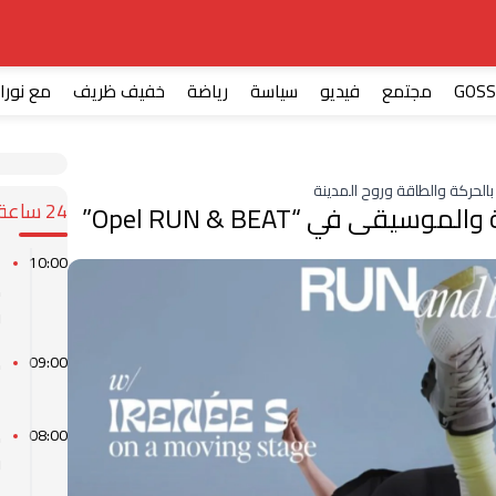
GOSS
مجتمع
فيديو
سياسة
رياضة
خفيف ظريف
مع نورا
لحركة والطاقة وروح المدينة
24 ساعة
يقى في “Opel RUN & BEAT”
ا
10:00
م
و
م
09:00
ا
ط
08:00
و