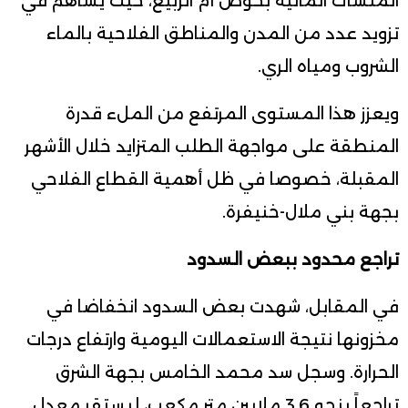
المنشآت المائية بحوض أم الربيع، حيث يساهم في
تزويد عدد من المدن والمناطق الفلاحية بالماء
الشروب ومياه الري.
ويعزز هذا المستوى المرتفع من الملء قدرة
المنطقة على مواجهة الطلب المتزايد خلال الأشهر
المقبلة، خصوصا في ظل أهمية القطاع الفلاحي
بجهة بني ملال-خنيفرة.
تراجع محدود ببعض السدود
في المقابل، شهدت بعض السدود انخفاضا في
مخزونها نتيجة الاستعمالات اليومية وارتفاع درجات
الحرارة. وسجل سد محمد الخامس بجهة الشرق
تراجعاً بنحو 3.6 ملايين متر مكعب، ليستقر معدل