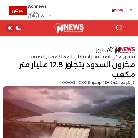
Achnews
✕
عرض
مجانى
في غوغل بلاي
/
آش نيوز
تحسن مائي لافت يعزز احتياطي المملكة قبل الصيف
مخزون السدود يتجاوز 12.8 مليار متر
مكعب
كريم التبر
10 يونيو 2026 - 00:00