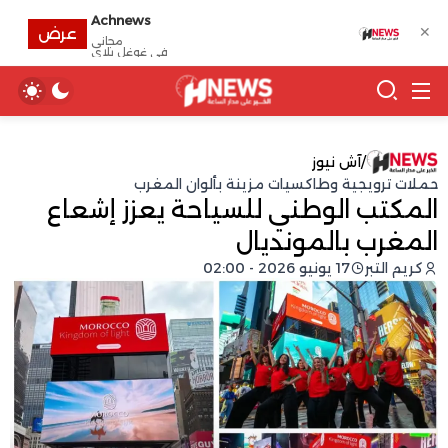
Achnews
✕
عرض
مجانى
في غوغل بلاي
/
آش نيوز
حملات ترويجية وطاكسيات مزينة بألوان المغرب
المكتب الوطني للسياحة يعزز إشعاع
المغرب بالمونديال
كريم التبر
17 يونيو 2026 - 02:00