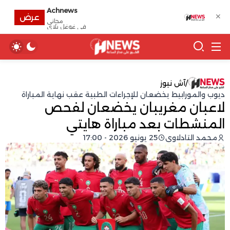
Achnews
✕
عرض
مجانى
في غوغل بلاي
/
آش نيوز
ديوب والمورابيط يخضعان للإجراءات الطبية عقب نهاية المباراة
لاعبان مغريبان يخضعان لفحص
المنشطات بعد مباراة هايتي
محمد التادلاوي
25 يونيو 2026 - 17:00