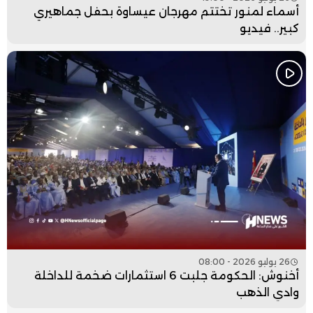
أسماء لمنور تختتم مهرجان عيساوة بحفل جماهيري
كبير.. فيديو
26 يوليو 2026 - 08:00
أخنوش: الحكومة جلبت 6 استثمارات ضخمة للداخلة
وادي الذهب