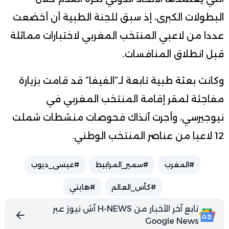
البطولات الكبرى، إذ سبق للجنة الطبية أن أخضعت
عددا من لاعبي المنتخب المغربي لاختبارات مماثلة
قبل انطلاق المنافسات.
وكانت بعثة طبية تابعة لـ”الفيفا” قد قامت بزيارة
مفاجئة لمقر إقامة المنتخب المغربي في
نيوجيرسي، وأجرت آنذاك فحوصات منشطات شملت
12 لاعبا من عناصر المنتخب الوطني.
#المغرب
#سمير_المرابيط
#عيسى_ديوب
#كأس_العالم
#هايتي
تابع آخر الأخبار من H-NEWS آش نيوز عبر
Google News