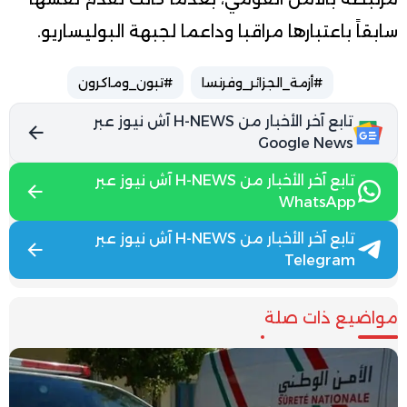
سابقاً باعتبارها مراقبا وداعما لجبهة البوليساريو.
#أزمة_الجزائر_وفرنسا
#تبون_وماكرون
تابع آخر الأخبار من H-NEWS آش نيوز عبر
Google News
تابع آخر الأخبار من H-NEWS آش نيوز عبر
WhatsApp
تابع آخر الأخبار من H-NEWS آش نيوز عبر
Telegram
مواضيع ذات صلة