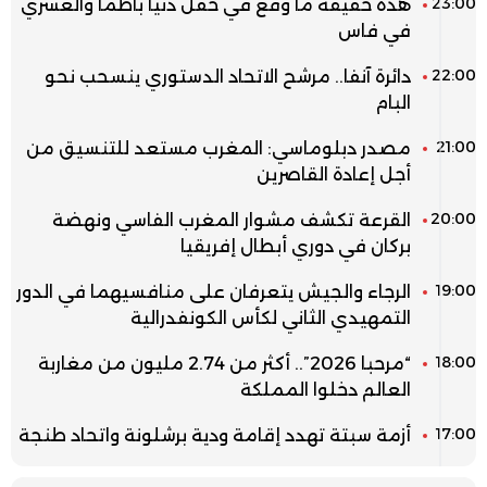
23:00
هذه حقيقة ما وقع في حفل دنيا باطما والعسري
في فاس
22:00
دائرة آنفا.. مرشح الاتحاد الدستوري ينسحب نحو
البام
21:00
مصدر دبلوماسي: المغرب مستعد للتنسيق من
أجل إعادة القاصرين
20:00
القرعة تكشف مشوار المغرب الفاسي ونهضة
بركان في دوري أبطال إفريقيا
19:00
الرجاء والجيش يتعرفان على منافسيهما في الدور
التمهيدي الثاني لكأس الكونفدرالية
18:00
“مرحبا 2026”.. أكثر من 2.74 مليون من مغاربة
العالم دخلوا المملكة
17:00
أزمة سبتة تهدد إقامة ودية برشلونة واتحاد طنجة