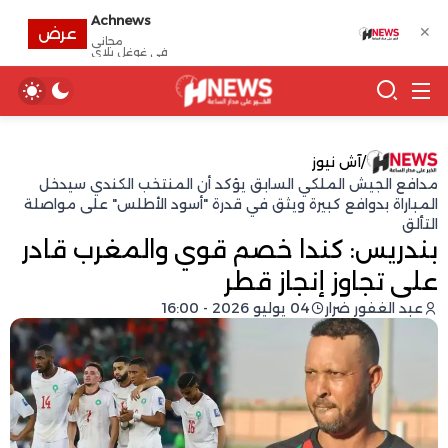
Achnews
✕
عرض
مجانى
في غوغل بلاي
/
آش نيوز
مدافع الجيش الملكي السابق يؤكد أن المنتخب الكندي سيدخل
المباراة بدوافع كبيرة ويثق في قدرة "أسود الأطلس" على مواصلة
التألق
بندريس: كندا خصم قوي والمغرب قادر
على تجاوز إنجاز قطر
عبد الغفور ضرار
04 يوليو 2026 - 16:00